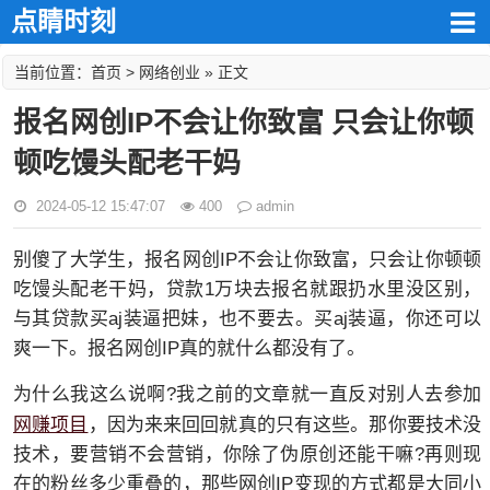
点睛时刻
首页
网络创业
当前位置：
>
» 正文
报名网创IP不会让你致富 只会让你顿
顿吃馒头配老干妈
2024-05-12 15:47:07
400
admin
别傻了大学生，报名网创IP不会让你致富，只会让你顿顿
吃馒头配老干妈，贷款1万块去报名就跟扔水里没区别，
与其贷款买aj装逼把妹，也不要去。买aj装逼，你还可以
爽一下。报名网创IP真的就什么都没有了。
为什么我这么说啊?我之前的文章就一直反对别人去参加
网赚项目
，因为来来回回就真的只有这些。那你要技术没
技术，要营销不会营销，你除了伪原创还能干嘛?再则现
在的粉丝多少重叠的，那些网创IP变现的方式都是大同小