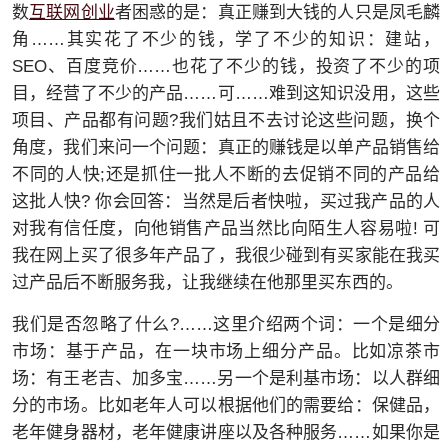
互联网创业
数
者困惑的是：真正赚到大钱的人只是凤毛麟
角……其实花了不少的钱，学了不少的知识：建站，
SEO、百度竞价……也花了不少的钱，投资了不少的项
目，经营了不少的产品……可……难到这知识没用，这些
项目、产品都有问题?我们姑且不去讨论这些问题，换个
角度，我们来问一个问题：真正的赚钱是以单产品销售给
不同的人快;还是抓住一批人不断的去促销不同的产品给
这批人快? 你会回答：当然是后者快啦，买过我产品的人
对我有信任度，向他销售产品当然比向陌生人容易啦! 可
我在网上买了很多年产品了，我很少碰到有买家能在我买
过产品后不断服务我，让我继续在他那里买东西的。
我们是否忽略了什么?……这里介绍两个词：一个是细分
市场：基于产品，在一块市场上细分产品。比如凉茶市
场：有王老吉、加多宝……另一个是利基市场：以人群细
分的市场。比如老年人可以根据他们的需要给：保健品，
老年健身器材，老年健康讲座以及各种服务……如果你是